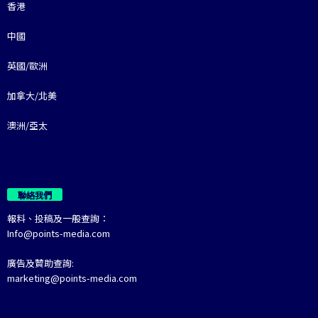
香港
中國
英國/歐洲
加拿大/北美
澳洲/亞太
聯絡我們
報料、投稿及一般查詢：
Info@points-media.com
廣告及贊助查詢:
marketing@points-media.com