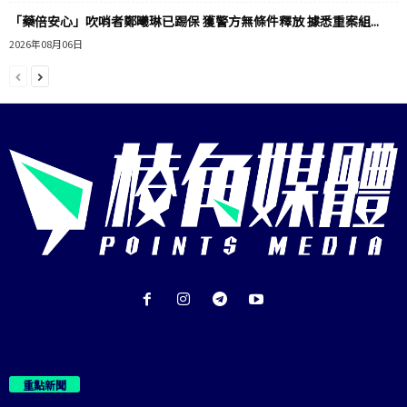
「藥倍安心」吹哨者鄭曦琳已踢保 獲警方無條件釋放 據悉重案組...
2026年08月06日
重點新聞