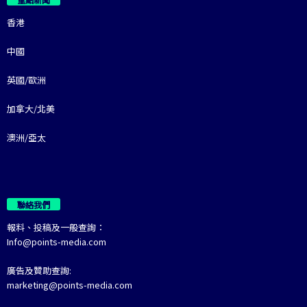
香港
中國
英國/歐洲
加拿大/北美
澳洲/亞太
聯絡我們
報料、投稿及一般查詢：
Info@points-media.com
廣告及贊助查詢:
marketing@points-media.com