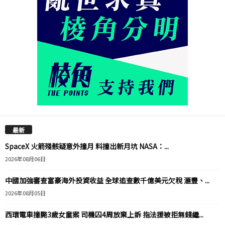
最新
SpaceX 火箭殘骸疑意外撞月 料撞出新月坑 NASA：...
2026年08月06日
中國加強審查富豪海外投資收益 全球追查數千億美元欠稅 滙豐、...
2026年08月05日
西環電車撞斃3歲女童案 司機囚4周放棄上訴 指法援被拒無錢繼...