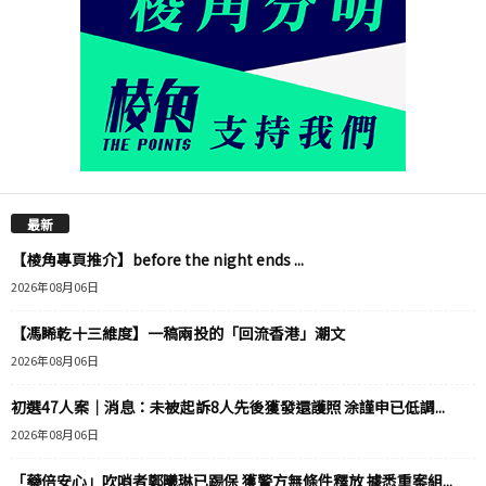
最新
【棱角專頁推介】before the night ends ...
2026年08月06日
【馮睎乾十三維度】一稿兩投的「回流香港」潮文
2026年08月06日
初選47人案｜消息：未被起訴8人先後獲發還護照 涂謹申已低調...
2026年08月06日
「藥倍安心」吹哨者鄭曦琳已踢保 獲警方無條件釋放 據悉重案組...