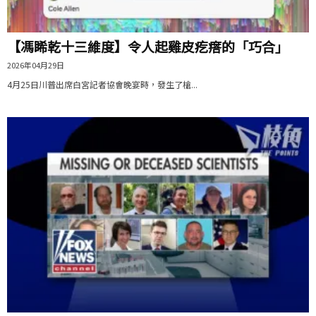
【馮睎乾十三維度】令人起雞皮疙瘩的「巧合」
2026年04月29日
4月25日川普出席白宮記者協會晚宴時，發生了槍...