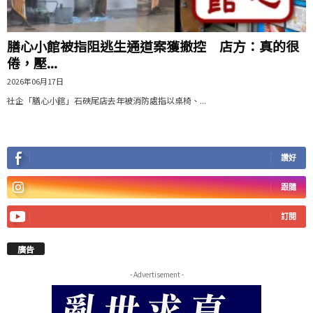
膳心小館被指阻逃生通道案獲撤控 店方：真的很
倦，壓...
2026年06月17日
社企「膳心小館」石硤尾店去年被消防處指以桌椅、...
讚好
跟隨
訂閱
廣告
- Advertisement -