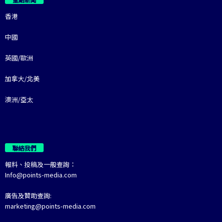
香港
中國
英國/歐洲
加拿大/北美
澳洲/亞太
聯絡我們
報料、投稿及一般查詢：
Info@points-media.com
廣告及贊助查詢:
marketing@points-media.com