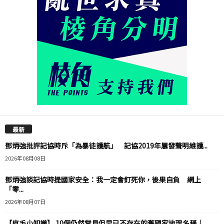
最新
鄧炳強批評記協時斥「為暴徒護航」 記協2019年屢發聲明維護...
2026年08月08日
鄧炳強談記協時提國家安全：我一定會釘死你，後果自負 網上
「零...
2026年08月07日
【皮毛小知識】 10個仍然常見但早已不存在的舊國家地理名稱｜...