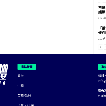
初選
護照 
2026
「藥
條件
2026
重點新聞
聯
香港
報料
Info
中國
廣告
英國/歐洲
mark
加拿大/北美