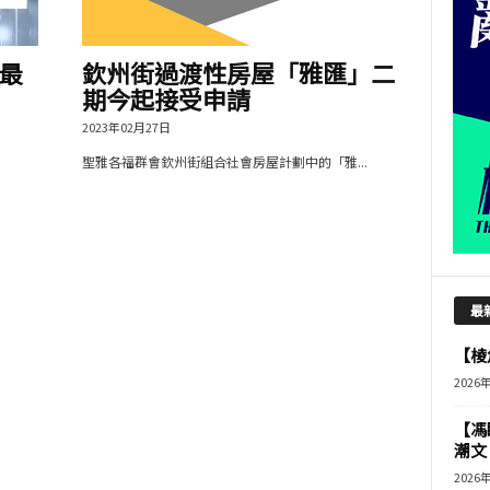
最
欽州街過渡性房屋「雅匯」二
期今起接受申請
2023年02月27日
聖雅各福群會欽州街組合社會房屋計劃中的「雅...
最
【棱角
2026
【馮
潮文
2026