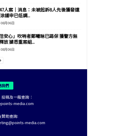
47人案｜消息：未被起訴8人先後獲發還
涂謹申已低調...
年08月06日
倍安心」吹哨者鄭曦琳已踢保 獲警方無
釋放 據悉重案組...
年08月06日
絡我們
、投稿及一般查詢：
@points-media.com
及贊助查詢:
eting@points-media.com