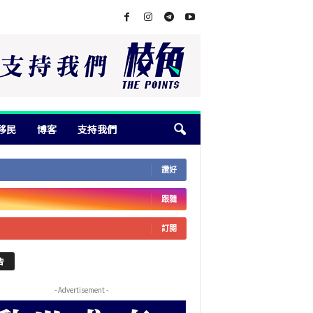
移民
博客
支持我們
讚好
跟隨
訂閱
告
- Advertisement -