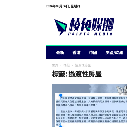
2026年08月06日, 星期四
棱
角
媒
體
最新
香港
中國
英國/歐洲
主頁
標籤
過渡性房屋
標籤: 過渡性房屋