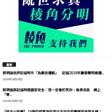
最新
鄧炳強批評記協時斥「為暴徒護航」 記協2019年屢發聲明維護...
2026年08月08日
鄧炳強談記協時提國家安全：我一定會釘死你，後果自負 網上
「零...
2026年08月07日
【皮毛小知識】 10個仍然常見但早已不存在的舊國家地理名稱｜...