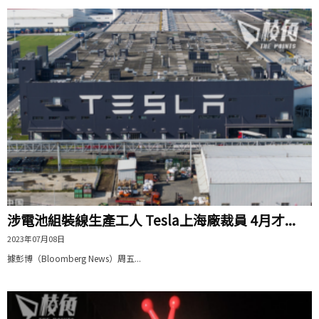
涉電池組裝線生產工人 Tesla上海廠裁員 4月才...
2023年07月08日
據彭博（Bloomberg News）周五...