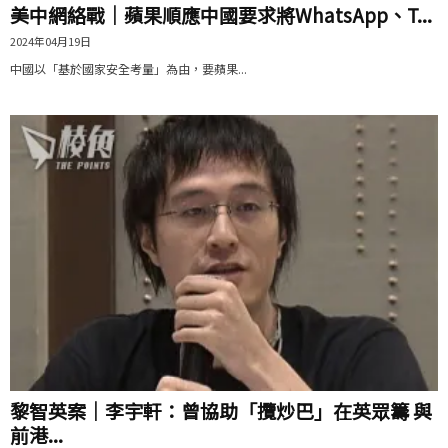
美中網絡戰｜蘋果順應中國要求將WhatsApp、T...
2024年04月19日
中國以「基於國家安全考量」為由，要蘋果...
黎智英案｜李宇軒：曾協助「攬炒巴」在英眾籌 與
前港...