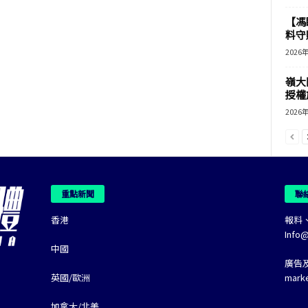
【馮
料守
2026
嶺大
授權
2026
重點新聞
聯
香港
報料
Info
中國
廣告
英國/歐洲
mark
加拿大/北美