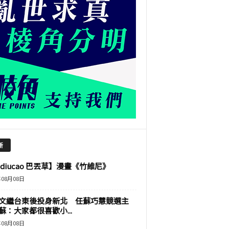
新
adiucao 巴丟草】漫畫《竹維尼》
年08月08日
文繼台東後投身新北 任蘇巧慧競選主
蘇：大家都很喜歡小...
年08月08日