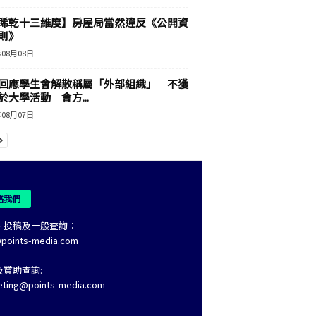
睎乾十三維度】房屋局當然違反《公開資
則》
年08月08日
回應學生會解散稱屬「外部組織」 不獲
於大學活動 會方...
年08月07日
絡我們
、投稿及一般查詢：
@points-media.com
及贊助查詢:
eting@points-media.com