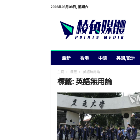
2026年08月08日, 星期六
棱
角
媒
體
最新
香港
中國
英國/歐洲
主頁
標籤
英語無用論
標籤: 英語無用論