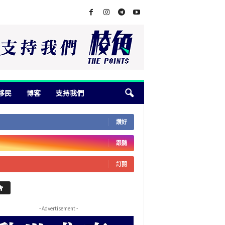
移民
博客
支持我們
讚好
跟隨
訂閱
告
- Advertisement -