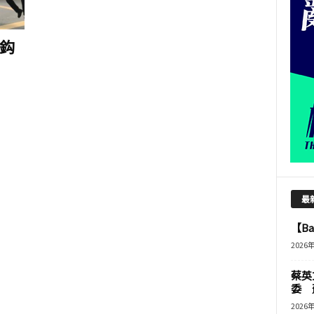
鈎
最
【B
2026
蔡英
委 
2026