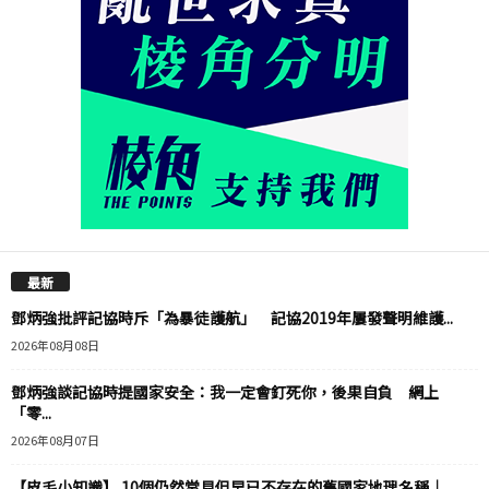
最新
鄧炳強批評記協時斥「為暴徒護航」 記協2019年屢發聲明維護...
2026年08月08日
鄧炳強談記協時提國家安全：我一定會釘死你，後果自負 網上
「零...
2026年08月07日
【皮毛小知識】 10個仍然常見但早已不存在的舊國家地理名稱｜...