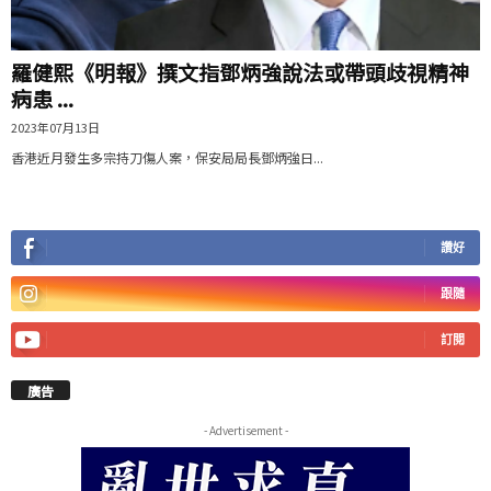
羅健熙《明報》撰文指鄧炳強說法或帶頭歧視精神
病患 ...
2023年07月13日
香港近月發生多宗持刀傷人案，保安局局長鄧炳強日...
讚好
跟隨
訂閱
廣告
- Advertisement -