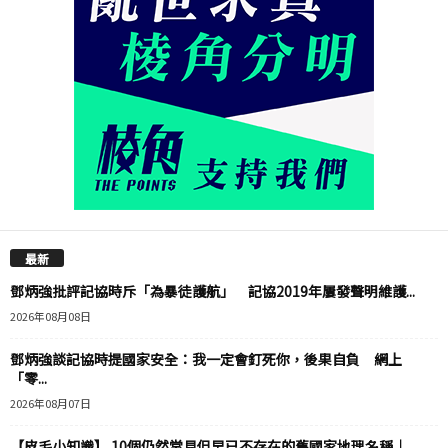
最新
鄧炳強批評記協時斥「為暴徒護航」 記協2019年屢發聲明維護...
2026年08月08日
鄧炳強談記協時提國家安全：我一定會釘死你，後果自負 網上
「零...
2026年08月07日
【皮毛小知識】 10個仍然常見但早已不存在的舊國家地理名稱｜...