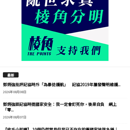
最新
鄧炳強批評記協時斥「為暴徒護航」 記協2019年屢發聲明維護...
2026年08月08日
鄧炳強談記協時提國家安全：我一定會釘死你，後果自負 網上
「零...
2026年08月07日
【皮毛小知識】 10個仍然常見但早已不存在的舊國家地理名稱｜...