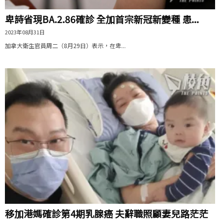
卑詩省現BA.2.86確診 全加首宗新冠新變種 患...
2023年08月31日
加拿大衛生官員周二（8月29日）表示，在卑...
移加港媽確診第4期乳腺癌 夫辭職照顧妻兒路茫茫