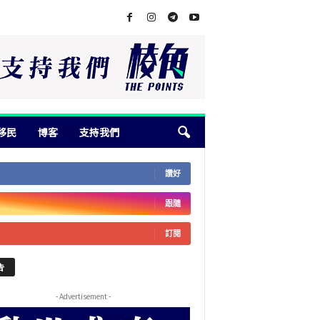
移民
博客
支持我們
讚好
跟隨
訂閱
告
- Advertisement -