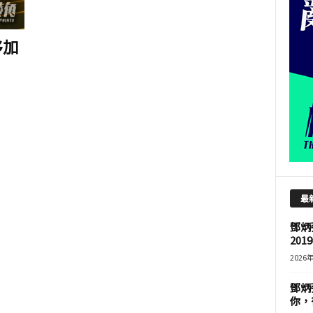
移加
最
鄧炳
201
2026
鄧炳
你，