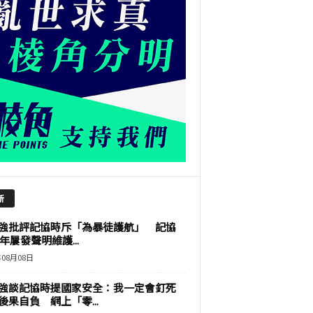
新
強批評記協時斥「為暴徒護航」 記協
9年屢發聲明維護...
年08月08日
強談記協時提國家安全：我一定會釘死
後果自負 網上「零...