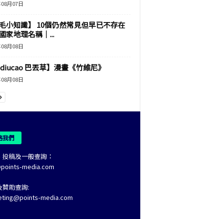
年08月07日
毛小知識】 10個仍然常見但早已不存在
國家地理名稱｜...
年08月08日
adiucao 巴丟草】漫畫《竹維尼》
年08月08日
絡我們
、投稿及一般查詢：
@points-media.com
及贊助查詢:
eting@points-media.com