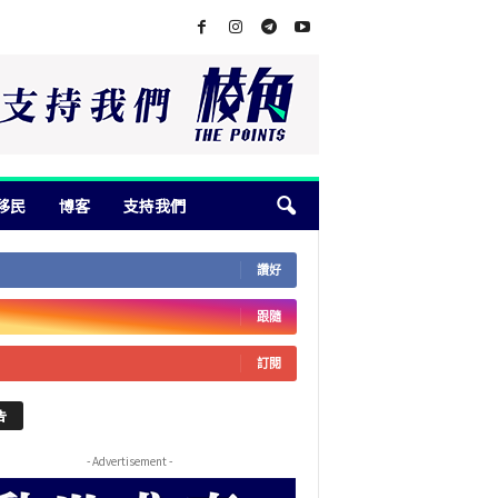
移民
博客
支持我們
讚好
跟隨
訂閱
告
- Advertisement -