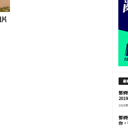
相片
最
鄧炳
201
2026
鄧炳
你，