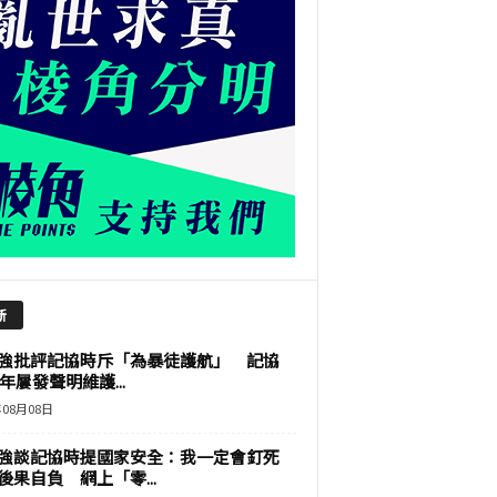
新
強批評記協時斥「為暴徒護航」 記協
9年屢發聲明維護...
年08月08日
強談記協時提國家安全：我一定會釘死
後果自負 網上「零...