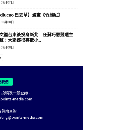
年08月07日
adiucao 巴丟草】漫畫《竹維尼》
年08月08日
文繼台東後投身新北 任蘇巧慧競選主
蘇：大家都很喜歡小...
年08月08日
絡我們
、投稿及一般查詢：
@points-media.com
及贊助查詢:
eting@points-media.com