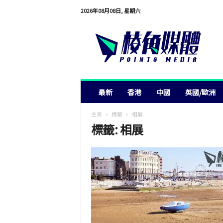
2026年08月08日, 星期六
棱
角
媒
體
最新
香港
中國
英國/歐洲
主頁
標籤
相展
標籤: 相展