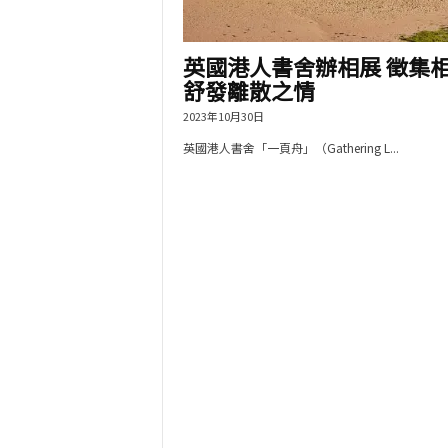
英國港人書舍辦相展 徵集
舒發離散之情
2023年10月30日
英國港人書舍「一頁舟」（Gathering L...