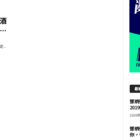
酒
..
..
最
鄧炳
201
2026
鄧炳
你，