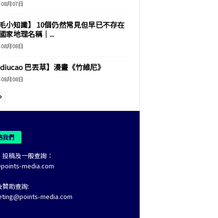
年08月07日
毛小知識】 10個仍然常見但早已不存在
國家地理名稱｜...
年08月08日
adiucao 巴丟草】漫畫《竹維尼》
年08月08日
絡我們
、投稿及一般查詢：
@points-media.com
及贊助查詢:
eting@points-media.com