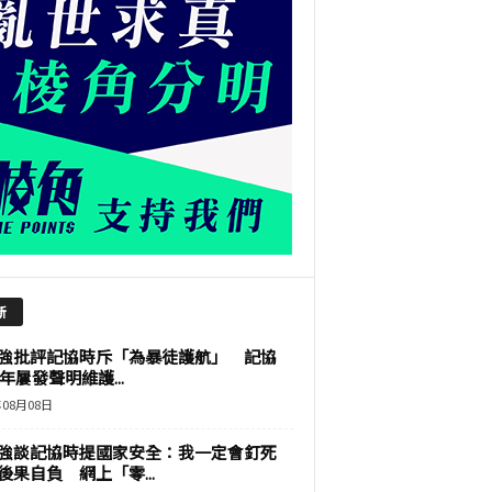
新
強批評記協時斥「為暴徒護航」 記協
9年屢發聲明維護...
年08月08日
強談記協時提國家安全：我一定會釘死
後果自負 網上「零...