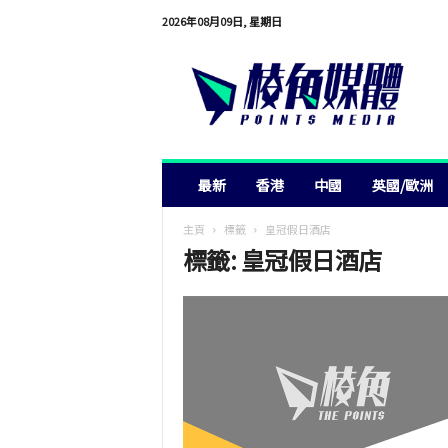
2026年08月09日, 星期日
棱
角
媒
體
最新
香港
中國
英國/歐洲
主頁
標籤
皇冠假日酒店
標籤: 皇冠假日酒店