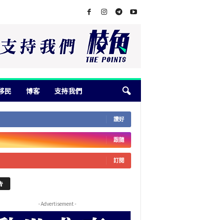
移民
博客
支持我們
讚好
跟隨
訂閱
告
- Advertisement -