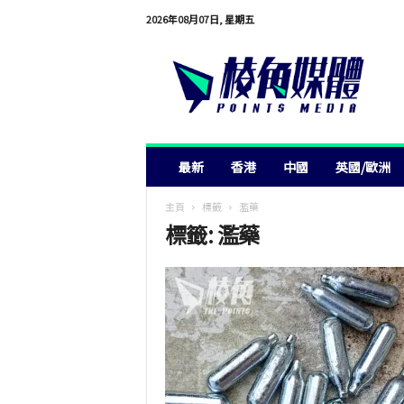
2026年08月07日, 星期五
棱
角
媒
體
最新
香港
中國
英國/歐洲
主頁
標籤
濫藥
標籤: 濫藥