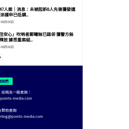
47人案｜消息：未被起訴8人先後獲發還
涂謹申已低調...
年08月06日
倍安心」吹哨者鄭曦琳已踢保 獲警方無
釋放 據悉重案組...
年08月06日
絡我們
、投稿及一般查詢：
@points-media.com
及贊助查詢:
eting@points-media.com