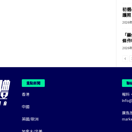
初選
護照 
2026
「藥
條件
2026
重點新聞
聯
香港
報料
Info
中國
廣告
英國/歐洲
mark
加拿大/北美