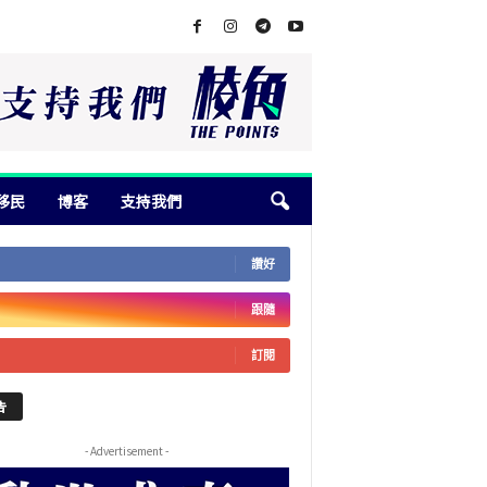
移民
博客
支持我們
讚好
跟隨
訂閱
告
- Advertisement -