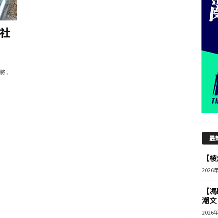
社
..
最
【棱角
2026
【馮
潮文
2026