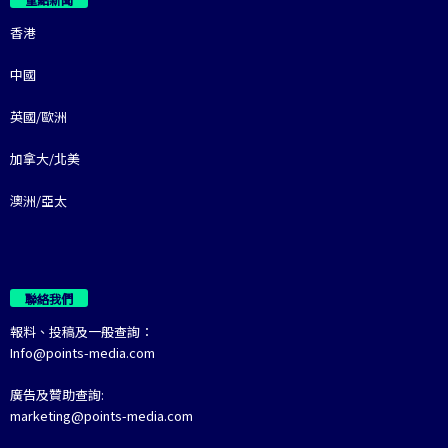
香港
中國
英國/歐洲
加拿大/北美
澳洲/亞太
聯絡我們
報料、投稿及一般查詢：
Info@points-media.com
廣告及贊助查詢:
marketing@points-media.com