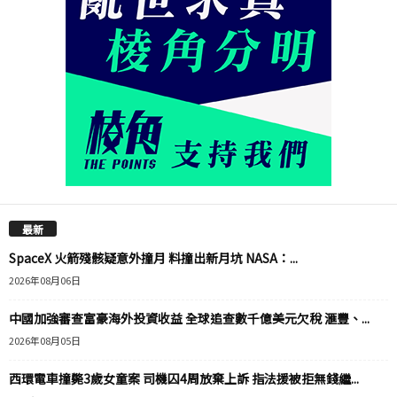
最新
SpaceX 火箭殘骸疑意外撞月 料撞出新月坑 NASA：...
2026年08月06日
中國加強審查富豪海外投資收益 全球追查數千億美元欠稅 滙豐、...
2026年08月05日
西環電車撞斃3歲女童案 司機囚4周放棄上訴 指法援被拒無錢繼...