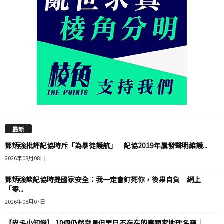
最新
鄧炳強批評記協時斥「為暴徒護航」 記協2019年屢發聲明維護...
2026年08月08日
鄧炳強談記協時提國家安全：我一定會釘死你，後果自負 網上
「零...
2026年08月07日
【皮毛小知識】 10個仍然常見但早已不存在的舊國家地理名稱｜...