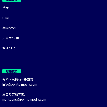
香港
中國
英國/歐洲
加拿大/北美
澳洲/亞太
聯絡我們
報料、投稿及一般查詢：
Info@points-media.com
廣告及贊助查詢:
marketing@points-media.com