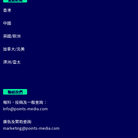
香港
中國
英國/歐洲
加拿大/北美
澳洲/亞太
聯絡我們
報料、投稿及一般查詢：
Info@points-media.com
廣告及贊助查詢:
marketing@points-media.com