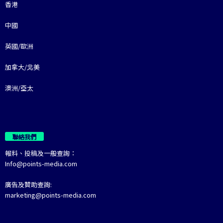
香港
中國
英國/歐洲
加拿大/北美
澳洲/亞太
聯絡我們
報料、投稿及一般查詢：
Info@points-media.com
廣告及贊助查詢:
marketing@points-media.com