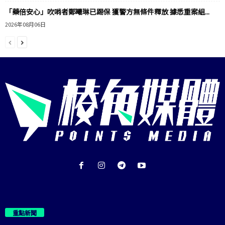
「藥倍安心」吹哨者鄭曦琳已踢保 獲警方無條件釋放 據悉重案組...
2026年08月06日
重點新聞