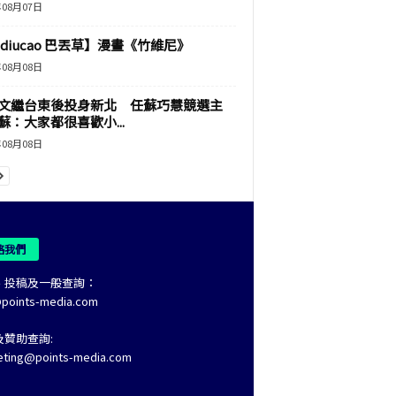
年08月07日
adiucao 巴丟草】漫畫《竹維尼》
年08月08日
文繼台東後投身新北 任蘇巧慧競選主
蘇：大家都很喜歡小...
年08月08日
絡我們
、投稿及一般查詢：
@points-media.com
及贊助查詢:
eting@points-media.com