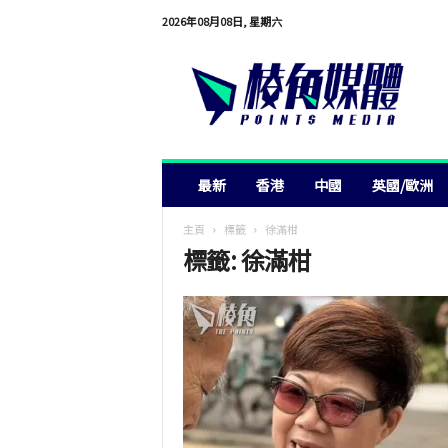
2026年08月08日, 星期六
棱
角
媒
體
最新
香港
中國
英國/歐洲
主頁
標籤
徐滿柑
標籤: 徐滿柑