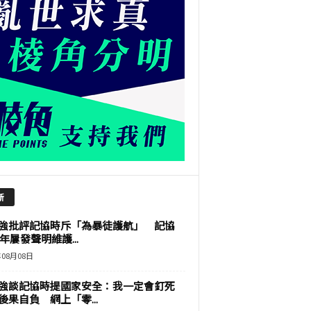
新
強批評記協時斥「為暴徒護航」 記協
9年屢發聲明維護...
年08月08日
強談記協時提國家安全：我一定會釘死
後果自負 網上「零...