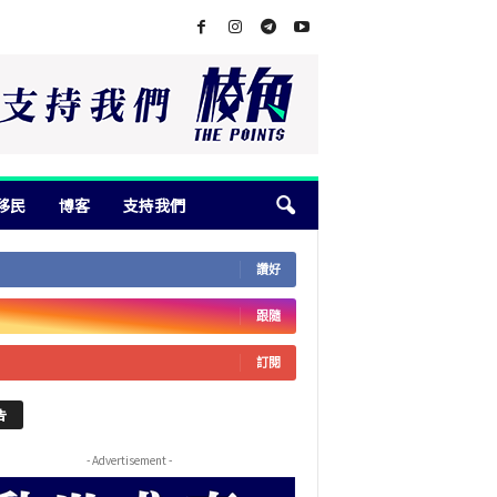
移民
博客
支持我們
讚好
跟隨
訂閱
告
- Advertisement -