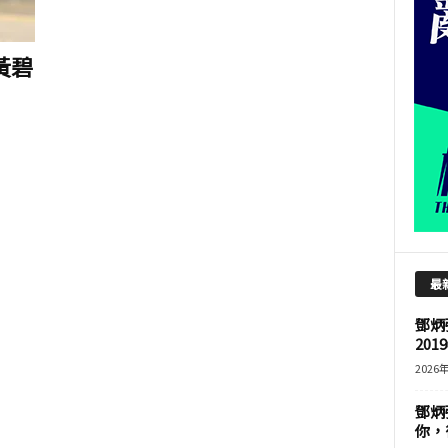
黃碧
最
鄧炳
201
2026
鄧炳
你，