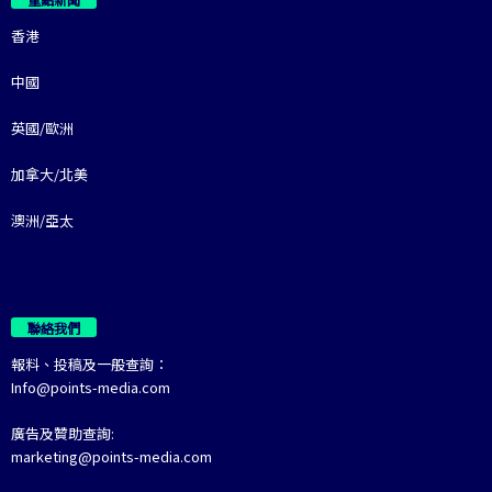
香港
中國
英國/歐洲
加拿大/北美
澳洲/亞太
聯絡我們
報料、投稿及一般查詢：
Info@points-media.com
廣告及贊助查詢:
marketing@points-media.com