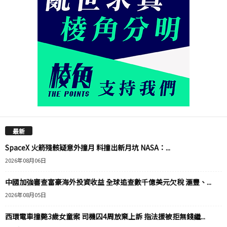
最新
SpaceX 火箭殘骸疑意外撞月 料撞出新月坑 NASA：...
2026年08月06日
中國加強審查富豪海外投資收益 全球追查數千億美元欠稅 滙豐、...
2026年08月05日
西環電車撞斃3歲女童案 司機囚4周放棄上訴 指法援被拒無錢繼...