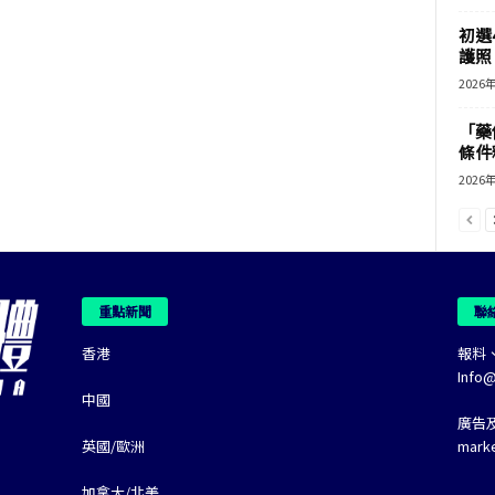
初選
護照 
2026
「藥
條件
2026
重點新聞
聯
香港
報料
Info
中國
廣告
英國/歐洲
mark
加拿大/北美