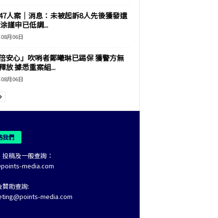
47人案｜消息：未被起訴8人先後獲發還
涂謹申已低調...
年08月06日
倍安心」吹哨者鄭曦琳已踢保 獲警方無
釋放 據悉重案組...
年08月06日
絡我們
、投稿及一般查詢：
@points-media.com
及贊助查詢:
eting@points-media.com