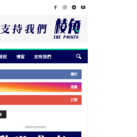
移民
博客
支持我們
讚好
跟隨
訂閱
告
- Advertisement -