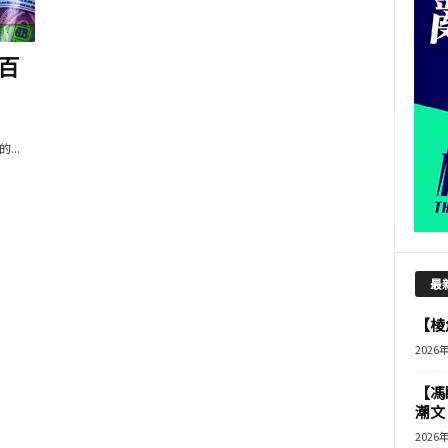
 百
..
最
【棱角
2026
【馮
潮文
2026