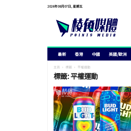
2026年08月07日, 星期五
棱
角
媒
體
最新
香港
中國
英國/歐洲
主頁
標籤
平權運動
標籤: 平權運動