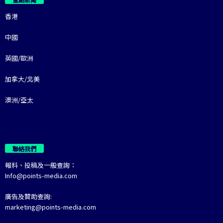
香港
中國
英國/歐洲
加拿大/北美
澳洲/亞太
聯絡我們
報料、投稿及一般查詢：
Info@points-media.com
廣告及贊助查詢:
marketing@points-media.com