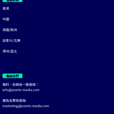
香港
中國
英國/歐洲
加拿大/北美
澳洲/亞太
聯絡我們
報料、投稿及一般查詢：
Info@points-media.com
廣告及贊助查詢:
marketing@points-media.com