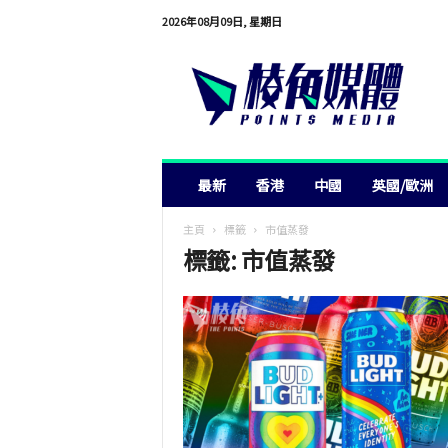
2026年08月09日, 星期日
棱
角
媒
體
最新
香港
中國
英國/歐洲
主頁
標籤
市值蒸發
標籤: 市值蒸發