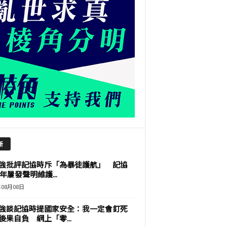
新
強批評記協時斥「為暴徒護航」 記協
9年屢發聲明維護...
年08月08日
強談記協時提國家安全：我一定會釘死
後果自負 網上「零...