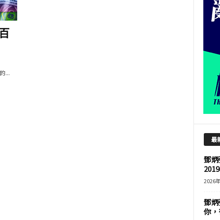
 百
..
最
鄧炳
201
2026
鄧炳
你，