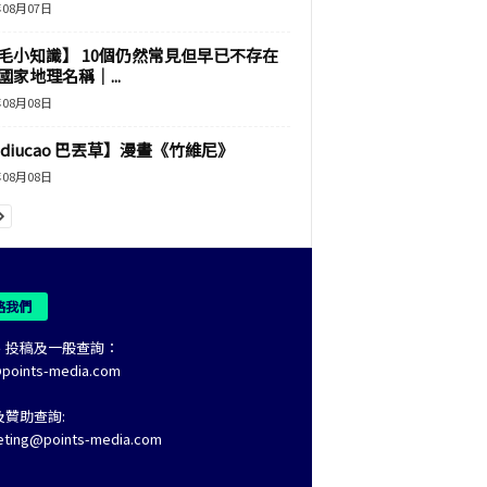
年08月07日
毛小知識】 10個仍然常見但早已不存在
國家地理名稱｜...
年08月08日
adiucao 巴丟草】漫畫《竹維尼》
年08月08日
絡我們
、投稿及一般查詢：
@points-media.com
及贊助查詢:
eting@points-media.com