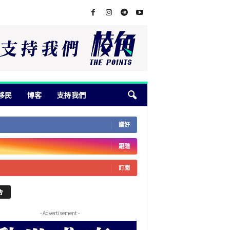
移民
博客
支持我們
讚好
跟隨
訂閱
告
- Advertisement -