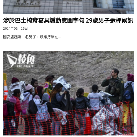
涉於巴士椅背寫具煽動意圖字句 29歲男子還柙候訊
2024年06月25日
國安處起訴一名男子，涉嫌持續在...