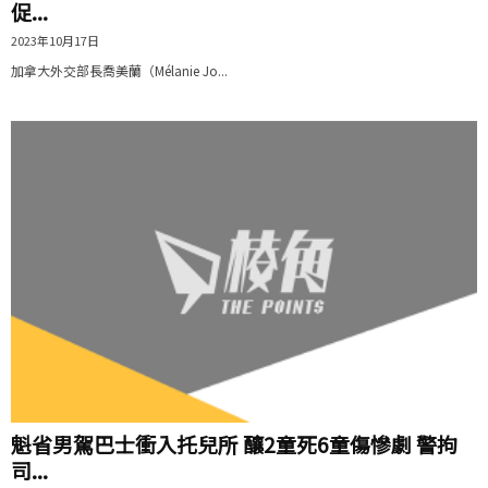
促...
2023年10月17日
加拿大外交部長喬美蘭（Mélanie Jo...
魁省男駕巴士衝入托兒所 釀2童死6童傷慘劇 警拘
司...