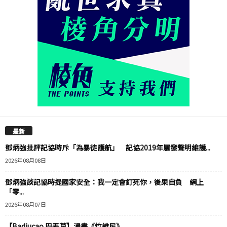
最新
鄧炳強批評記協時斥「為暴徒護航」 記協2019年屢發聲明維護...
2026年08月08日
鄧炳強談記協時提國家安全：我一定會釘死你，後果自負 網上
「零...
2026年08月07日
【Badiucao 巴丟草】漫畫《竹維尼》