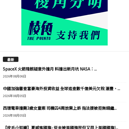
最新
SpaceX 火箭殘骸疑意外撞月 料撞出新月坑 NASA：...
2026年08月06日
中國加強審查富豪海外投資收益 全球追查數千億美元欠稅 滙豐、...
2026年08月05日
西環電車撞斃3歲女童案 司機囚4周放棄上訴 指法援被拒無錢繼...
2026年08月05日
【皮毛小知識】夏威夷國旗- 從未被英國殖民但又用上英國國旗!...