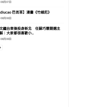
年08月07日
adiucao 巴丟草】漫畫《竹維尼》
年08月08日
文繼台東後投身新北 任蘇巧慧競選主
蘇：大家都很喜歡小...
年08月08日