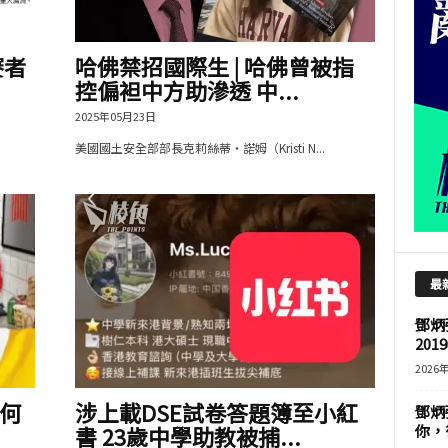
賽者
哈佛禁招國際生 | 哈佛曾被指
控偏袒中方助滲透 中...
2025年05月23日
美國國土安全部部長克莉絲蒂・諾姆（Kristi N...
最
鄧炳
201
2026
何
涉上載DSE試卷答題簿至小紅
鄧炳
書 23歲中學助教被捕...
你，