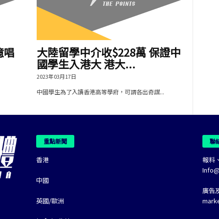
億唱
大陸留學中介收$228萬 保證中
國學生入港大 港大...
2023年03月17日
中國學生為了入讀香港高等學府，可謂各出奇謀...
重點新聞
聯
香港
報料
Info
中國
廣告
英國/歐洲
mark