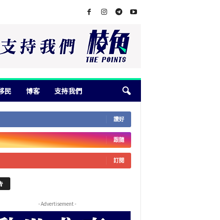
移民
博客
支持我們
讚好
跟隨
訂閱
告
- Advertisement -