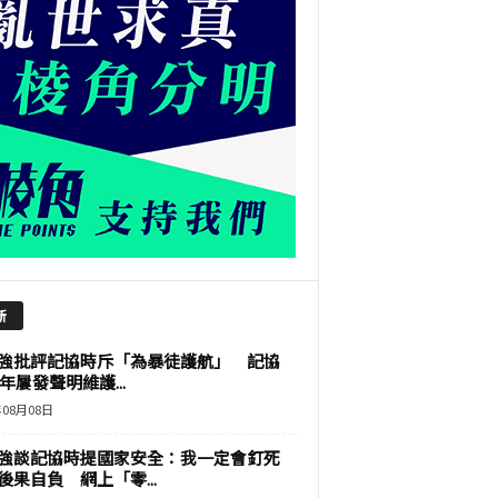
新
強批評記協時斥「為暴徒護航」 記協
9年屢發聲明維護...
年08月08日
強談記協時提國家安全：我一定會釘死
後果自負 網上「零...