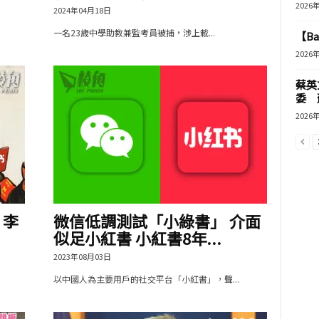
2026
2024年04月18日
一名23歲中學助教兼監考員被捕，涉上載...
【B
2026
蔡英
委 
2026
 李
微信低調測試「小綠書」 介面
似足小紅書 小紅書8年...
2023年08月03日
以中國人為主要用戶的社交平台「小紅書」，聲...