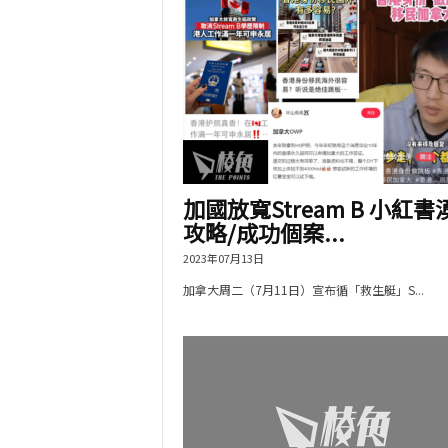
加國放寬Stream B 小紅書
攻略/成功個案...
2023年07月13日
加拿大周二（7月11日）宣布循「救生艇」S...