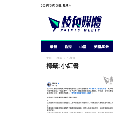
2026年08月08日, 星期六
棱
角
媒
體
最新
香港
中國
英國/歐洲
主頁
標籤
小紅書
標籤: 小紅書