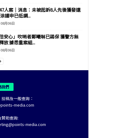
47人案｜消息：未被起訴8人先後獲發還
涂謹申已低調...
年08月06日
倍安心」吹哨者鄭曦琳已踢保 獲警方無
釋放 據悉重案組...
年08月06日
絡我們
、投稿及一般查詢：
@points-media.com
及贊助查詢:
eting@points-media.com