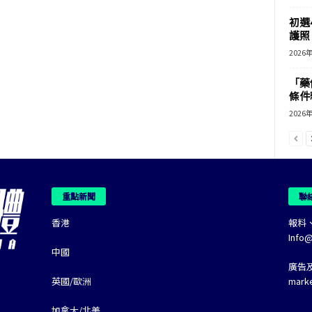
初選
護照 
2026
「藥
條件
2026
重點新聞
聯
香港
報料
Info
中國
廣告
英國/歐洲
mark
加拿大/北美