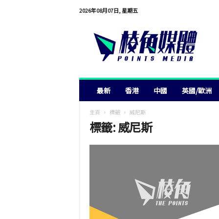
2026年08月07日, 星期五
棱
角
媒
體
最新
香港
中國
英國/歐洲
主頁
標籤
威尼斯
標籤: 威尼斯