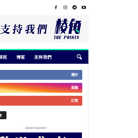
移民
博客
支持我們
讚好
跟隨
訂閱
告
- Advertisement -