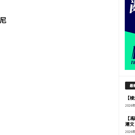
尼
最
【棱角
2026
【馮
潮文
2026