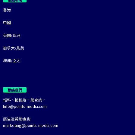
香港
中國
英國/歐洲
加拿大/北美
澳洲/亞太
聯絡我們
報料、投稿及一般查詢：
Info@points-media.com
廣告及贊助查詢:
marketing@points-media.com