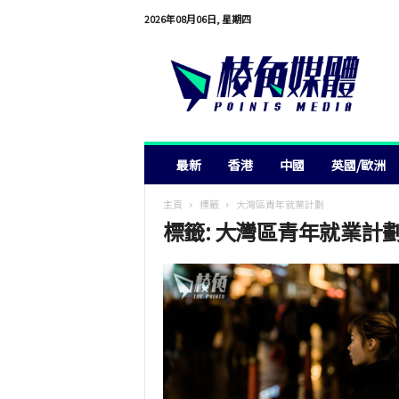
2026年08月06日, 星期四
棱
角
媒
體
最新
香港
中國
英國/歐洲
主頁
標籤
大灣區青年就業計劃
標籤: 大灣區青年就業計