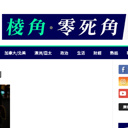
加拿大/北美
澳洲/亞太
政治
生活
財經
熱話
劃
廣