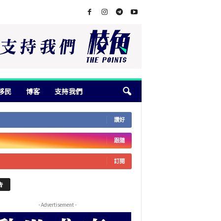
移民
博客
支持我們
讚好
跟隨
訂閱
告
- Advertisement -