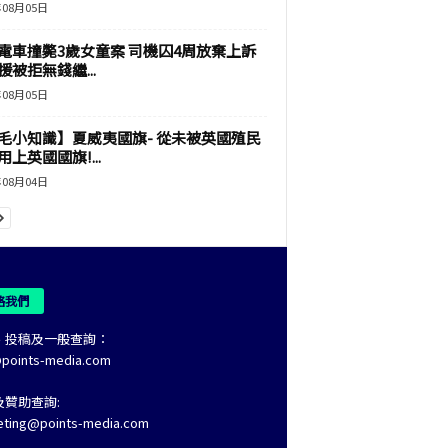
年08月05日
電車撞斃3歲女童案 司機囚4周放棄上訴
援被拒無錢繼...
年08月05日
毛小知識】夏威夷國旗- 從未被英國殖民
上英國國旗!...
年08月04日
絡我們
、投稿及一般查詢：
@points-media.com
及贊助查詢:
eting@points-media.com