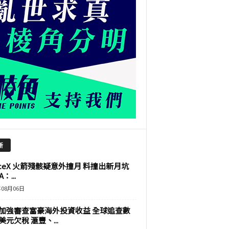
新
aceX 火箭殘骸疑意外撞月 料撞出新月坑
：...
年08月06日
加強審查富豪海外投資收益 全球追查數
美元欠稅 滙豐、...