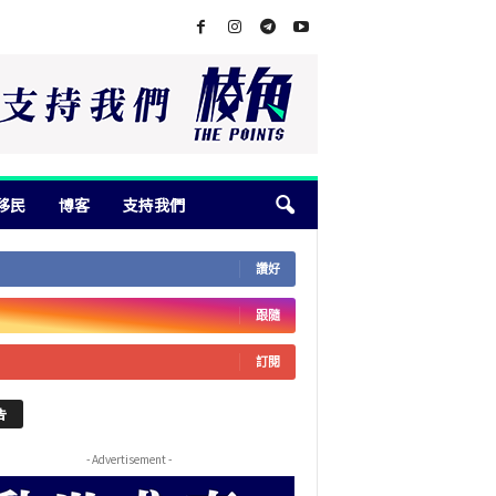
移民
博客
支持我們
讚好
跟隨
訂閱
告
- Advertisement -