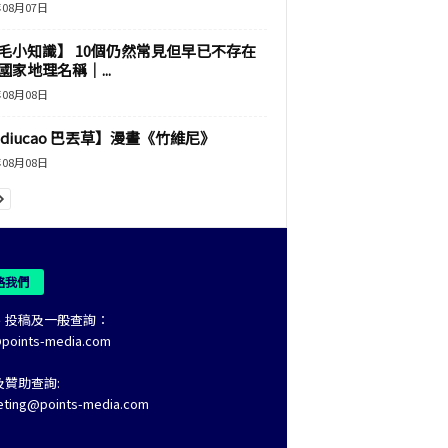
年08月07日
毛小知識】 10個仍然常見但早已不存在
國家地理名稱｜...
年08月08日
adiucao 巴丟草】漫畫《竹維尼》
年08月08日
絡我們
、投稿及一般查詢：
@points-media.com
及贊助查詢:
eting@points-media.com