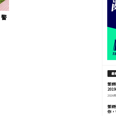
 警
最
鄧炳
201
2026
鄧炳
你，