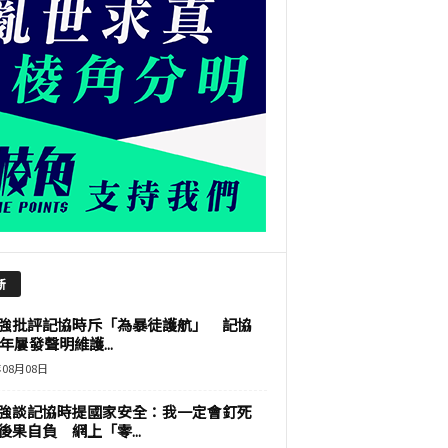
新
強批評記協時斥「為暴徒護航」 記協
9年屢發聲明維護...
年08月08日
強談記協時提國家安全：我一定會釘死
後果自負 網上「零...