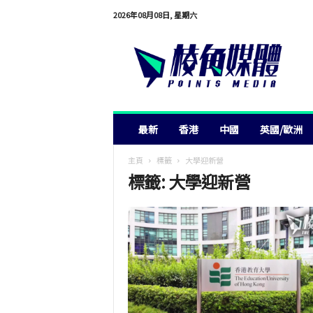
2026年08月08日, 星期六
棱
角
媒
體
最新
香港
中國
英國/歐洲
主頁
標籤
大學迎新營
標籤: 大學迎新營