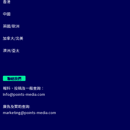
香港
中國
英國/歐洲
加拿大/北美
澳洲/亞太
聯絡我們
報料、投稿及一般查詢：
Info@points-media.com
廣告及贊助查詢:
marketing@points-media.com