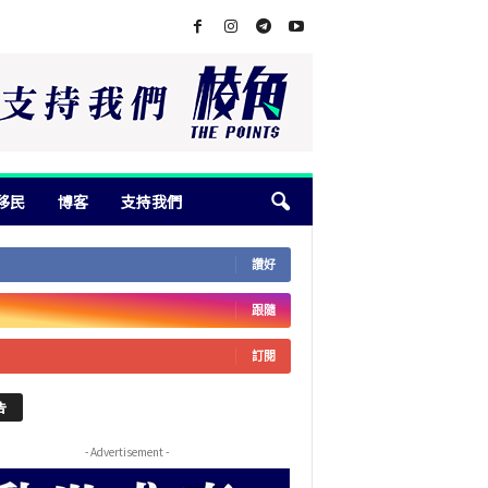
移民
博客
支持我們
讚好
跟隨
訂閱
告
- Advertisement -