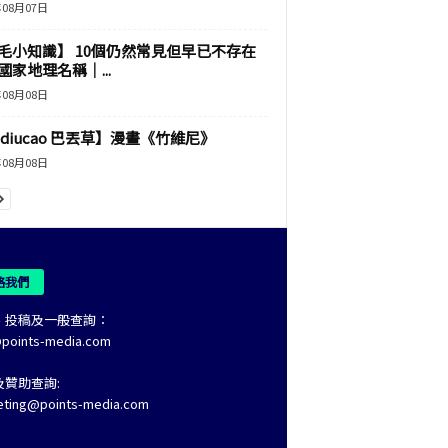
年08月07日
毛小知識】 10個仍然常見但早已不存在
國家地理名稱｜...
年08月08日
adiucao 巴丟草】漫畫《竹維尼》
年08月08日
絡我們
、投稿及一般查詢：
@points-media.com
及贊助查詢:
eting@points-media.com