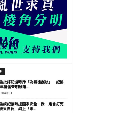
新
強批評記協時斥「為暴徒護航」 記協
9年屢發聲明維護...
年08月08日
強談記協時提國家安全：我一定會釘死
後果自負 網上「零...