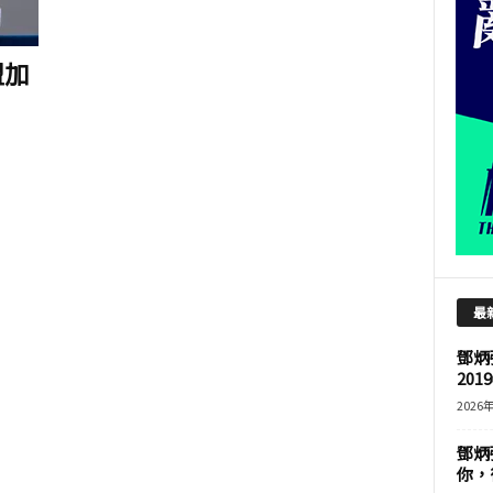
盟加
最
鄧炳
201
2026
鄧炳
你，