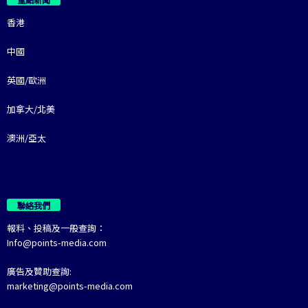
香港
中國
英國/歐洲
加拿大/北美
澳洲/亞太
聯絡我們
報料、投稿及一般查詢：
Info@points-media.com
廣告及贊助查詢:
marketing@points-media.com