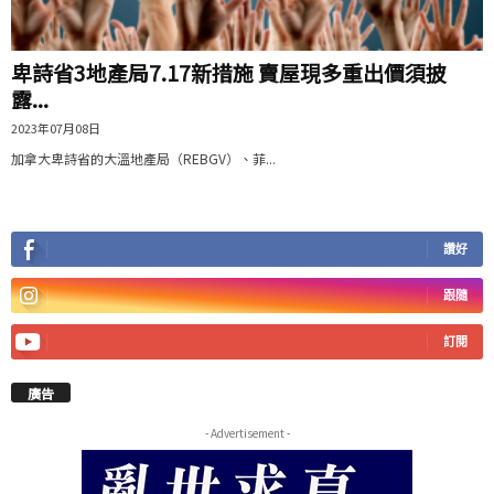
卑詩省3地產局7.17新措施 賣屋現多重出價須披
露...
2023年07月08日
加拿大卑詩省的大溫地產局（REBGV）、菲...
讚好
跟隨
訂閱
廣告
- Advertisement -