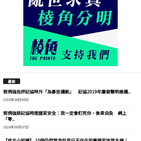
最新
鄧炳強批評記協時斥「為暴徒護航」 記協2019年屢發聲明維護...
2026年08月08日
鄧炳強談記協時提國家安全：我一定會釘死你，後果自負 網上
「零...
2026年08月07日
【皮毛小知識】 10個仍然常見但早已不存在的舊國家地理名稱｜...