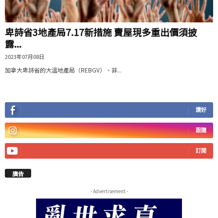
卑詩省3地產局7.17新措施 賣屋現多重出價須披
露...
2023年07月08日
加拿大卑詩省的大溫地產局（REBGV）、菲...
讚好
跟隨
訂閱
廣告
- Advertisement -