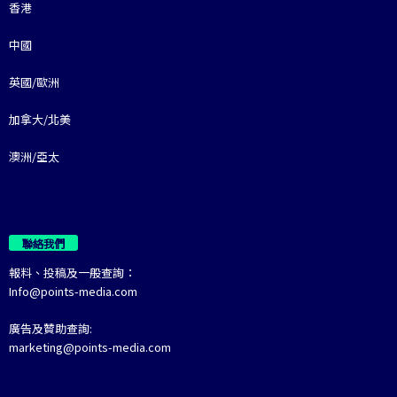
香港
中國
英國/歐洲
加拿大/北美
澳洲/亞太
聯絡我們
報料、投稿及一般查詢：
Info@points-media.com
廣告及贊助查詢:
marketing@points-media.com