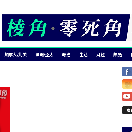
加拿大/北美
澳洲/亞太
政治
生活
財經
熱話
廣