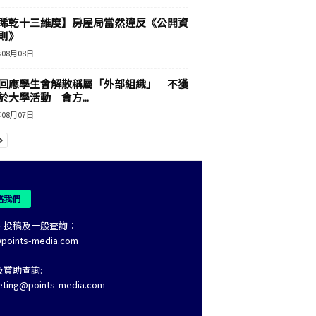
睎乾十三維度】房屋局當然違反《公開資
則》
年08月08日
回應學生會解散稱屬「外部組織」 不獲
於大學活動 會方...
年08月07日
絡我們
、投稿及一般查詢：
@points-media.com
及贊助查詢:
eting@points-media.com