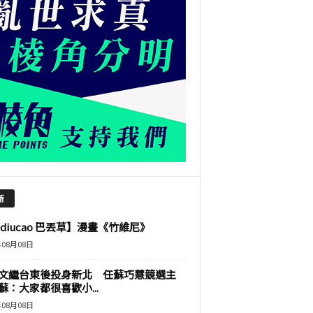
新
adiucao 巴丟草】漫畫《竹維尼》
年08月08日
文繼台東後投身新北 任蘇巧慧競選主
蘇：大家都很喜歡小...
年08月08日