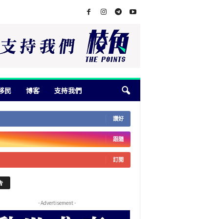
移民
博客
支持我們
讚好
跟隨
訂閱
告
- Advertisement -