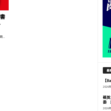
書
.
..
最
【B
2026
蔡英
委 
2026