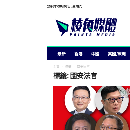
2026年08月08日, 星期六
棱
角
媒
體
最新
香港
中國
英國/歐洲
主頁
標籤
國安法官
標籤: 國安法官