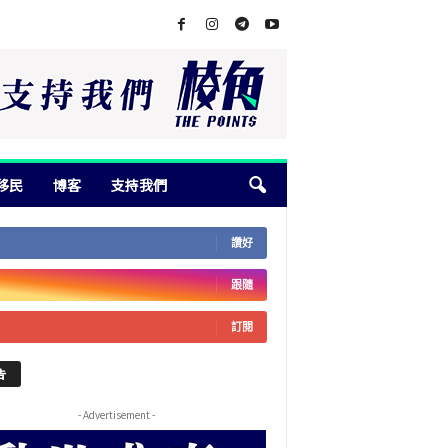
移民
博客
支持我們
讚好
跟隨
訂閱
告
- Advertisement -