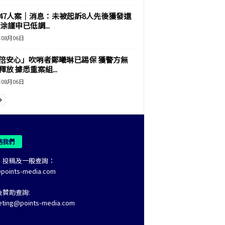
47人案｜消息：未被起訴8人先後獲發還
涂謹申已低調...
年08月06日
倍安心」吹哨者鄭曦琳已踢保 獲警方無
釋放 據悉重案組...
年08月06日
絡我們
、投稿及一般查詢：
@points-media.com
及贊助查詢:
eting@points-media.com