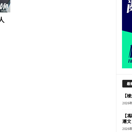
人
最
【棱角
2026
【馮
潮文
2026