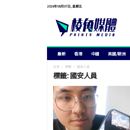
2026年08月07日, 星期五
棱
角
媒
體
最新
香港
中國
英國/歐洲
主頁
標籤
國安人員
標籤: 國安人員