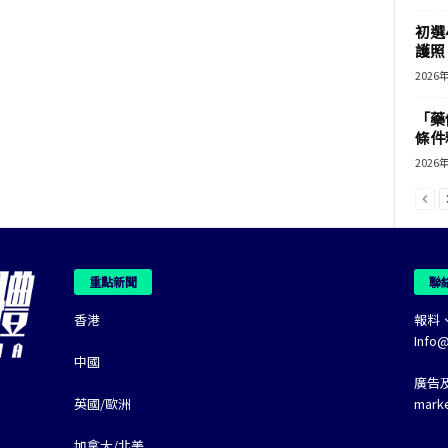
初選
護照 
2026
「藥
條件
2026
重點新聞
聯
香港
報料
Info
中國
廣告
英國/歐洲
mark
加拿大/北美