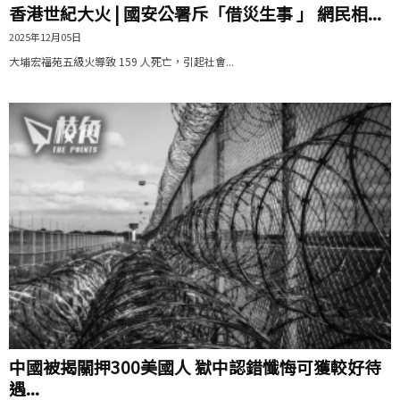
香港世紀大火 | 國安公署斥「借災生事 」 網民相...
2025年12月05日
大埔宏福苑五級火導致 159 人死亡，引起社會...
中國被揭關押300美國人 獄中認錯懺悔可獲較好待
遇...