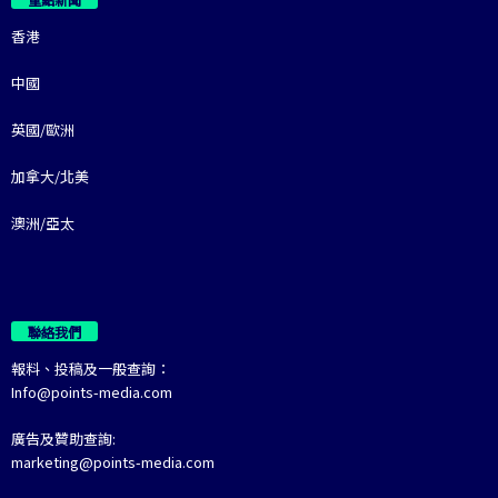
香港
中國
英國/歐洲
加拿大/北美
澳洲/亞太
聯絡我們
報料、投稿及一般查詢：
Info@points-media.com
廣告及贊助查詢:
marketing@points-media.com