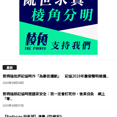
最新
鄧炳強批評記協時斥「為暴徒護航」 記協2019年屢發聲明維護...
2026年08月08日
鄧炳強談記協時提國家安全：我一定會釘死你，後果自負 網上
「零...
2026年08月07日
【Badiucao 巴丟草】漫畫《竹維尼》