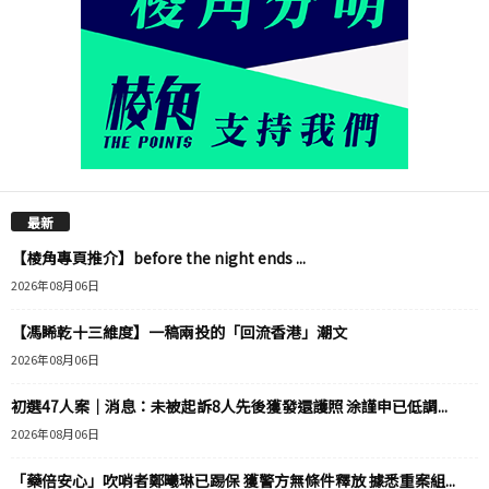
最新
【棱角專頁推介】before the night ends ...
2026年08月06日
【馮睎乾十三維度】一稿兩投的「回流香港」潮文
2026年08月06日
初選47人案｜消息：未被起訴8人先後獲發還護照 涂謹申已低調...
2026年08月06日
「藥倍安心」吹哨者鄭曦琳已踢保 獲警方無條件釋放 據悉重案組...