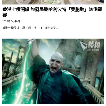
香港七欖開鑼 旅發局邀哈利波特「雙胞胎」訪港觀
賽
2024年04月05日
香港七欖開鑼，周五起一連三日在香港大球...